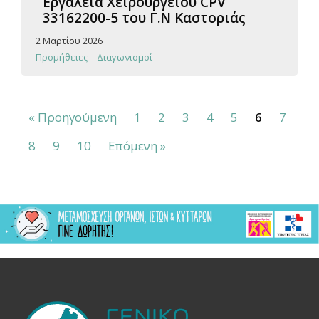
Εργαλεία Χειρουργείου CPV
33162200-5 του Γ.Ν Καστοριάς
2 Μαρτίου 2026
Προμήθειες – Διαγωνισμοί
« Προηγούμενη
1
2
3
4
5
6
7
8
9
10
Επόμενη »