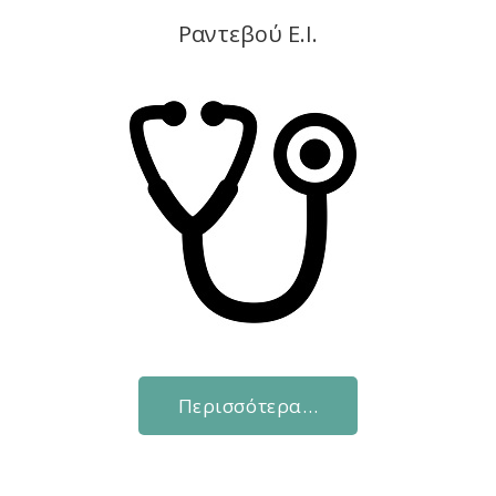
Ραντεβού Ε.Ι.
Περισσότερα…