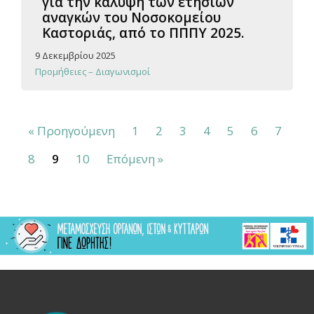
για την κάλυψη των ετήσιων
αναγκών του Νοσοκομείου
Καστοριάς, από το ΠΠΠΥ 2025.
9 Δεκεμβρίου 2025
Προμήθειες – Διαγωνισμοί
« Προηγούμενη
1
2
3
4
5
6
7
8
9
10
Επόμενη »