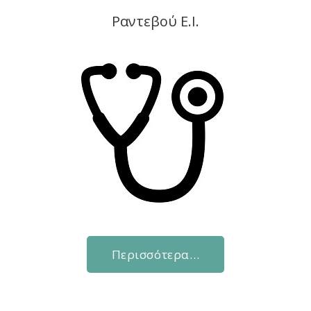
Ραντεβού Ε.Ι.
Περισσότερα…