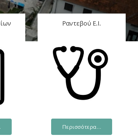
είων
Ραντεβού Ε.Ι.
…
Περισσότερα…