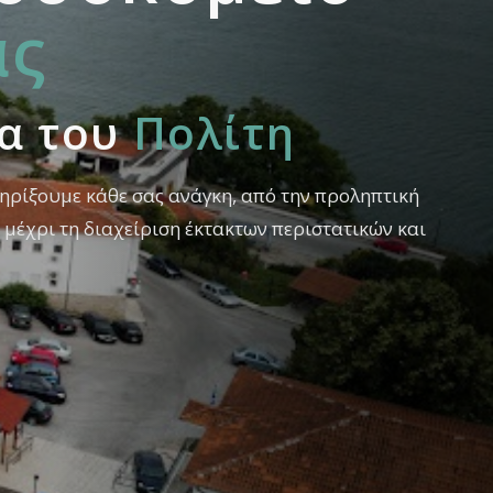
άς
ία του
Πολίτη
ηρίξουμε κάθε σας ανάγκη, από την προληπτική
ς, μέχρι τη διαχείριση έκτακτων περιστατικών και