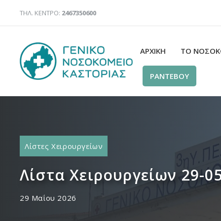
Μετάβαση
ΤΗΛ. ΚΕΝΤΡΟ:
2467350600
σε
περιεχόμενο
ΑΡΧΙΚΉ
ΤΟ ΝΟΣΟΚ
ΡΑΝΤΕΒΟΥ
Λίστες Χειρουργείων
Λίστα Χειρουργείων 29-0
29 Μαΐου 2026