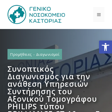
Μετάβαση
σε
ΜΕΝΟ
περιεχόμενο
Ανοίξτε
Προμήθειες - Διαγωνισμοί
Συνοπτικός
Διαγωνισμός για την
ανάθεση Υπηρεσιών
Συντήρησης του
Αξονικού Τομογράφου
PHILIPS τύπου