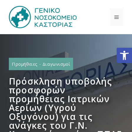
Μετάβαση
σε
ΜΕΝΟ
περιεχόμενο
Ανοίξτε
Προμήθειες - Διαγωνισμοί
Πρόσκληση υποβολής
προσφορών
προμήθειας Ιατρικών
Αερίων (Υγρού
Οξυγόνου) για τις
ανάγκες του Γ.Ν.