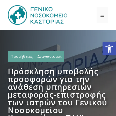
Μετάβαση
σε
ΜΕΝΟ
περιεχόμενο
Ανοίξτε
Προμήθειες - Διαγωνισμοί
Πρόσκληση υποβολής
προσφορών για την
ανάθεση υπηρεσιών
μεταφοράς-επιστροφής
των ιατρών του Γενικού
Νοσοκομείου