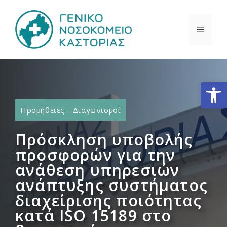
Μετάβαση
σε
ΜΕΝΟ
περιεχόμενο
Ανοίξτε
Προμήθειες - Διαγωνισμοί
Πρόσκληση υποβολής
προσφορών για την
ανάθεση υπηρεσιών
ανάπτυξης συστήματος
διαχείρισης ποιότητας
κατά ISO 15189 στο