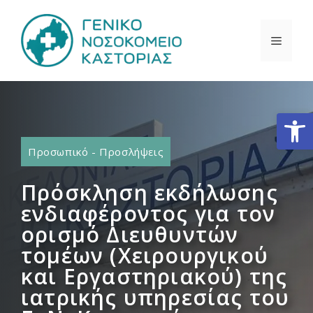
Μετάβαση
σε
ΜΕΝΟ
περιεχόμενο
Ανοίξτε
Προσωπικό - Προσλήψεις
Πρόσκληση εκδήλωσης
ενδιαφέροντος για τον
ορισμό Διευθυντών
τομέων (Χειρουργικού
και Εργαστηριακού) της
ιατρικής υπηρεσίας του