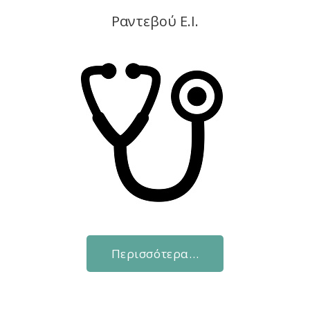
Ραντεβού Ε.Ι.
Περισσότερα…