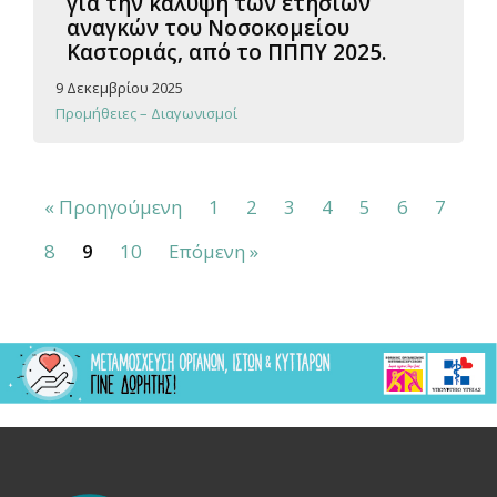
για την κάλυψη των ετήσιων
αναγκών του Νοσοκομείου
Καστοριάς, από το ΠΠΠΥ 2025.
9 Δεκεμβρίου 2025
Προμήθειες – Διαγωνισμοί
« Προηγούμενη
1
2
3
4
5
6
7
8
9
10
Επόμενη »