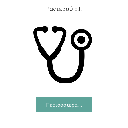
Ραντεβού Ε.Ι.
Περισσότερα…