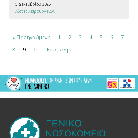
5 Δεκεμβρίου 2025
Λίστες Χειρουργείων
« Προηγούμενη
1
2
3
4
5
6
7
8
9
10
Επόμενη »