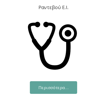
Ραντεβού Ε.Ι.
Περισσότερα…