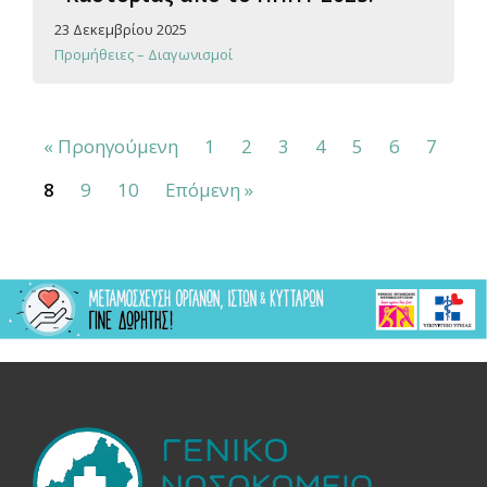
23 Δεκεμβρίου 2025
Προμήθειες – Διαγωνισμοί
« Προηγούμενη
1
2
3
4
5
6
7
8
9
10
Επόμενη »