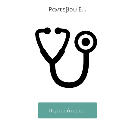
Ραντεβού Ε.Ι.
Περισσότερα…