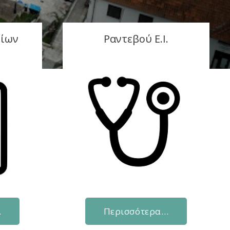
είων
Ραντεβού Ε.Ι.
…
Περισσότερα…