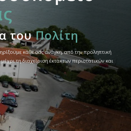
άς
ία του
Πολίτη
ηρίξουμε κάθε σας ανάγκη, από την προληπτική
ς, μέχρι τη διαχείριση έκτακτων περιστατικών και