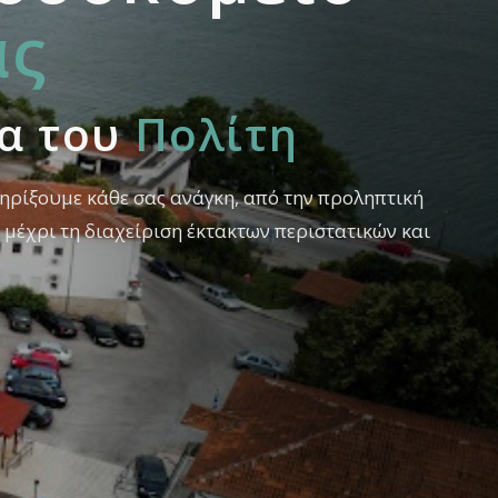
άς
ία του
Πολίτη
ηρίξουμε κάθε σας ανάγκη, από την προληπτική
ς, μέχρι τη διαχείριση έκτακτων περιστατικών και