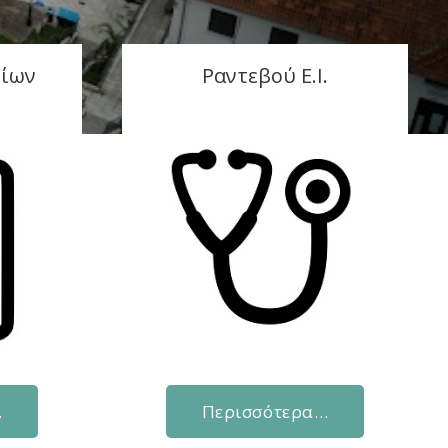
είων
Ραντεβού Ε.Ι.
…
Περισσότερα…