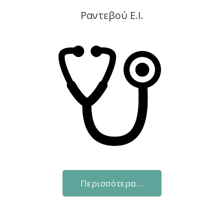
Ραντεβού Ε.Ι.
Περισσότερα…