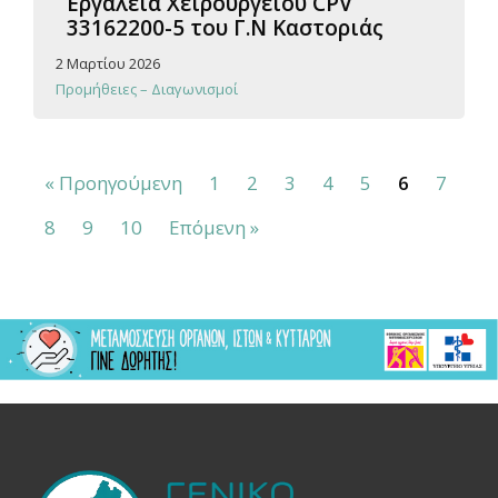
Εργαλεία Χειρουργείου CPV
33162200-5 του Γ.Ν Καστοριάς
2 Μαρτίου 2026
Προμήθειες – Διαγωνισμοί
« Προηγούμενη
1
2
3
4
5
6
7
8
9
10
Επόμενη »