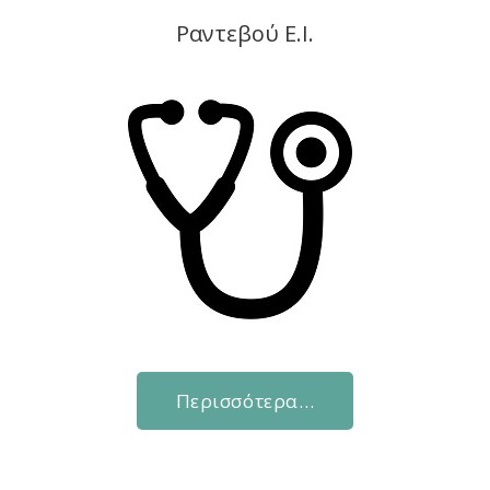
Ραντεβού Ε.Ι.
Περισσότερα…