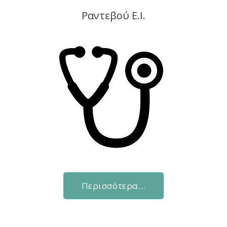
Ραντεβού Ε.Ι.
Περισσότερα…