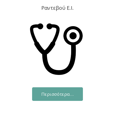
Ραντεβού Ε.Ι.
Περισσότερα…