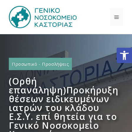
Μετάβαση
σε
ΜΕΝΟ
περιεχόμενο
Ανοίξτε
Προσωπικό - Προσλήψεις
(Ορθή
επανάληψη)Προκήρυξη
θέσεων ειδικευμένων
ιατρών του κλάδου
Ε.Σ.Υ. επί θητεία για το
Γενικό Νοσοκομείο