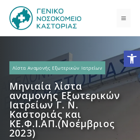
Μετάβαση
σε
ΜΕΝΟ
περιεχόμενο
Ανοίξτε
Λίστα Αναμονής Εξωτερικών Ιατρείων
Μηνιαία λίστα
αναμονής Εξωτερικών
Ιατρείων Γ. Ν.
Καστοριάς και
ΚΕ.Φ.Ι.ΑΠ.(Νοέμβριος
2023)