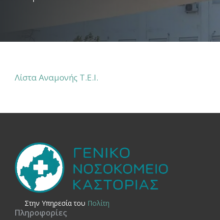
Λίστα Αναμονής Τ.Ε.Ι.
Στην Yπηρεσία του
Πολίτη
Πληροφορίες