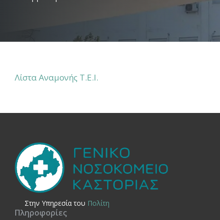
Λίστα Αναμονής Τ.Ε.Ι.
Στην Yπηρεσία του
Πολίτη
Πληροφορίες