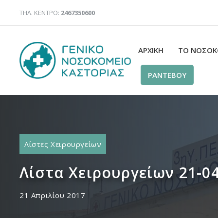
Μετάβαση
ΤΗΛ. ΚΕΝΤΡΟ:
2467350600
σε
περιεχόμενο
ΑΡΧΙΚΉ
ΤΟ ΝΟΣΟΚ
ΡΑΝΤΕΒΟΥ
Λίστες Χειρουργείων
Λίστα Χειρουργείων 21-0
21 Απριλίου 2017