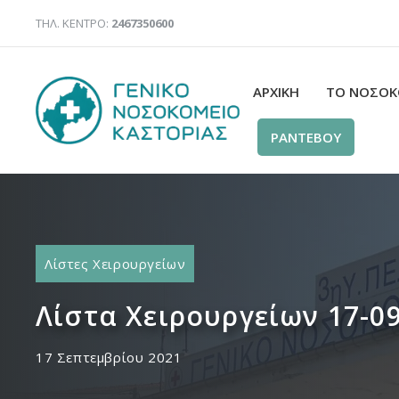
Μετάβαση
ΤΗΛ. ΚΕΝΤΡΟ:
2467350600
σε
περιεχόμενο
ΑΡΧΙΚΉ
ΤΟ ΝΟΣΟΚ
ΡΑΝΤΕΒΟΥ
Λίστες Χειρουργείων
Λίστα Χειρουργείων 17-0
17 Σεπτεμβρίου 2021