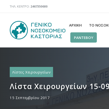
Μετάβαση
ΤΗΛ. ΚΕΝΤΡΟ:
2467350600
σε
περιεχόμενο
ΑΡΧΙΚΉ
ΤΟ ΝΟΣΟΚ
ΡΑΝΤΕΒΟΥ
Λίστες Χειρουργείων
Λίστα Χειρουργείων 15-0
15 Σεπτεμβρίου 2017