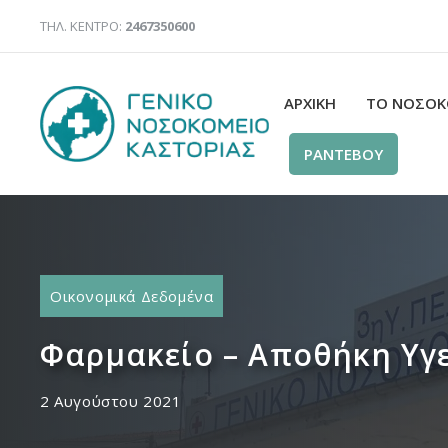
Μετάβαση
ΤΗΛ. ΚΕΝΤΡΟ:
2467350600
σε
περιεχόμενο
ΑΡΧΙΚΉ
ΤΟ ΝΟΣΟΚ
ΡΑΝΤΕΒΟΥ
Οικονομικά Δεδομένα
Φαρμακείο – Αποθήκη Υγε
2 Αυγούστου 2021