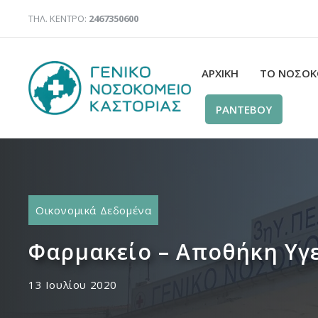
Μετάβαση
ΤΗΛ. ΚΕΝΤΡΟ:
2467350600
σε
περιεχόμενο
ΑΡΧΙΚΉ
ΤΟ ΝΟΣΟΚ
ΡΑΝΤΕΒΟΥ
Οικονομικά Δεδομένα
Φαρμακείο – Αποθήκη Υγε
13 Ιουλίου 2020