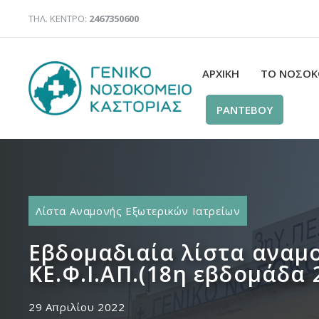
Μετάβαση
ΤΗΛ. ΚΕΝΤΡΟ:
2467350600
σε
περιεχόμενο
ΑΡΧΙΚΉ
ΤΟ ΝΟΣΟΚ
ΡΑΝΤΕΒΟΥ
Λίστα Αναμονής Εξωτερικών Ιατρείων
Εβδομαδιαία λίστα αναμο
ΚΕ.Φ.Ι.ΑΠ.(18η εβδομάδα 
29 Απριλίου 2022