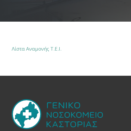
Λίστα Αναμονής Τ.Ε.Ι.