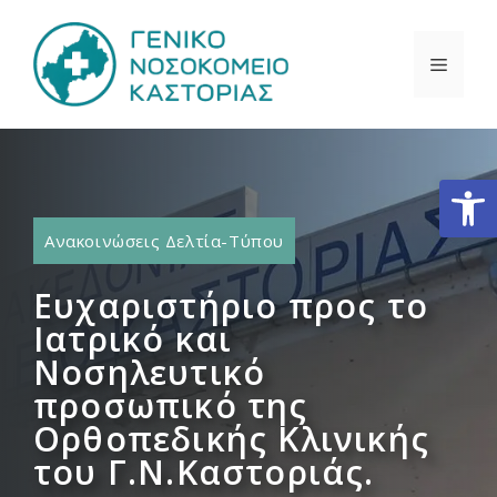
Μετάβαση
σε
ΜΕΝΟ
περιεχόμενο
Ανοίξτε
Ανακοινώσεις Δελτία-Τύπου
Ευχαριστήριο προς το
Ιατρικό και
Νοσηλευτικό
προσωπικό της
Ορθοπεδικής Κλινικής
του Γ.Ν.Καστοριάς.