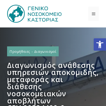
Μετάβαση
σε
ΜΕΝΟ
περιεχόμενο
Ανοίξτε
Προμήθειες - Διαγωνισμοί
Διαγωνισμός ανάθεσης
υπηρεσιών αποκομιδής,
μεταφοράς και
διάθεσης
νοσοκομειακών
αποβλήτων