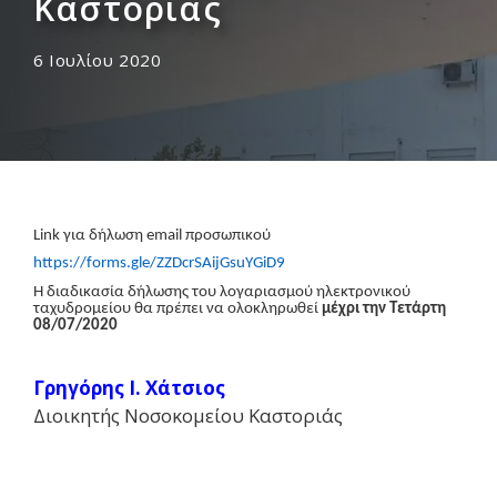
Καστοριάς
6 Ιουλίου 2020
Link
για δήλωση
email
προσωπικού
https://forms.gle/ZZDcrSAijGsuYGiD9
Η διαδικασία δήλωσης του λογαριασμού ηλεκτρονικού
ταχυδρομείου θα πρέπει να ολοκληρωθεί
μέχρι την Τετάρτη
08/07/2020
Γρηγόρης I. Χάτσιος
Διοικητής Νοσοκομείου Καστοριάς