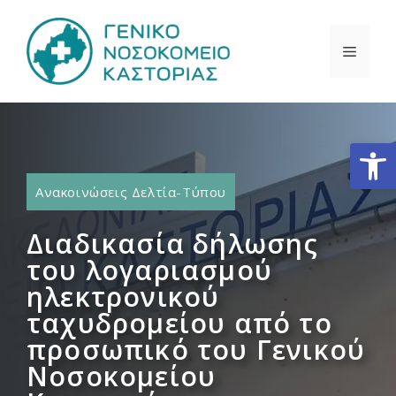
Μετάβαση
σε
ΜΕΝΟ
περιεχόμενο
Ανοίξτε
Ανακοινώσεις Δελτία-Τύπου
Διαδικασία δήλωσης
του λογαριασμού
ηλεκτρονικού
ταχυδρομείου από το
προσωπικό του Γενικού
Νοσοκομείου