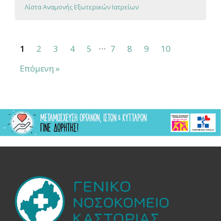
Λίστα Αναμονής Εξωτερικών Ιατρείων
…
1
2
3
4
5
7
8
9
10
Επόμενη »