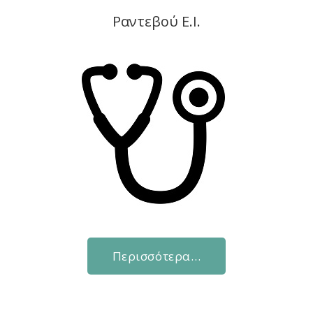
Ραντεβού Ε.Ι.
Περισσότερα…